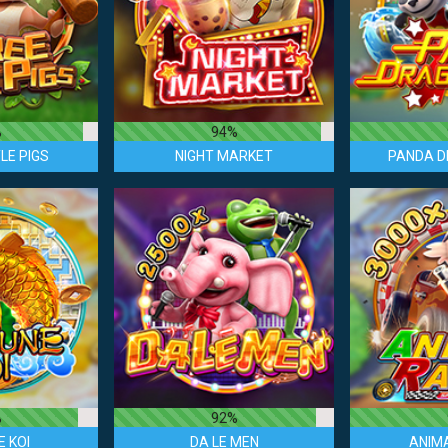
%
94%
LE PIGS
NIGHT MARKET
PANDA D
%
92%
 KOI
DA LE MEN
ANIM