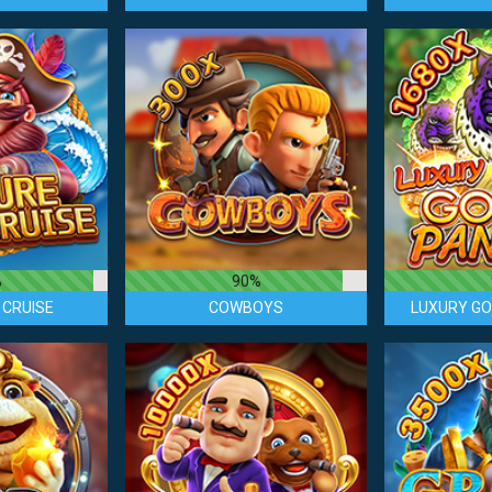
%
90%
 CRUISE
COWBOYS
LUXURY GO