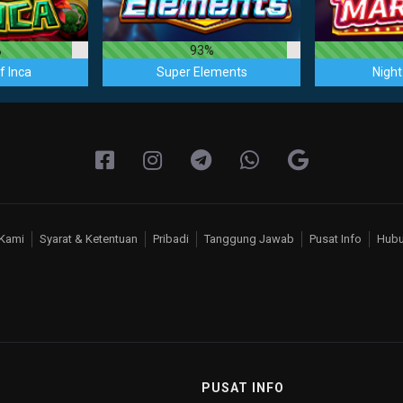
%
93%
f Inca
Super Elements
Night
 Kami
Syarat & Ketentuan
Pribadi
Tanggung Jawab
Pusat Info
Hubu
PUSAT INFO