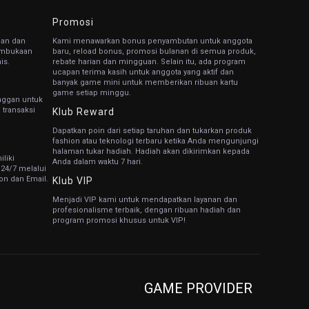
Promosi
han dan
Kami menawarkan bonus penyambutan untuk anggota
pembukaan
baru, reload bonus, promosi bulanan di semua produk,
is.
rebate harian dan mingguan. Selain itu, ada program
ucapan terima kasih untuk anggota yang aktif dan
banyak game mini untuk memberikan ribuan kartu
game setiap minggu.
nggan untuk
transaksi
Klub Reward
Dapatkan poin dari setiap taruhan dan tukarkan produk
fashion atau teknologi terbaru ketika Anda mengunjungi
halaman tukar hadiah. Hadiah akan dikirimkan kepada
liki
Anda dalam waktu 7 hari.
 24/7 melalui
pon dan Email.
Klub VIP
Menjadi VIP kami untuk mendapatkan layanan dan
profesionalisme terbaik, dengan ribuan hadiah dan
program promosi khusus untuk VIP!
GAME PROVIDER