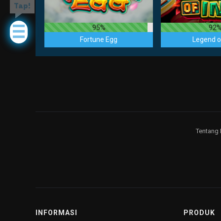
Tap!
95%
92
Fortune Egg
Legend o
Tentang
INFORMASI
PRODUK