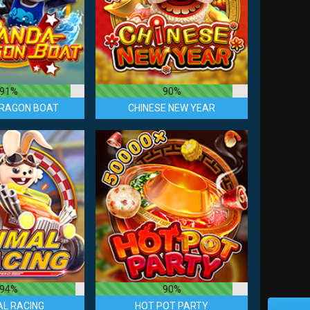
91%
90%
RAGON BOAT
CHINESE NEW YEAR
94%
90%
AL RACING
HOT POT PARTY