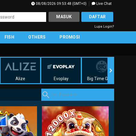
08/08/2026 09:53:49 (GMT+0)
Live Chat
MASUK
DAFTAR
Lupa Login?
FISH
OTHERS
PROMOSI
Alize
Evoplay
Big Time Game