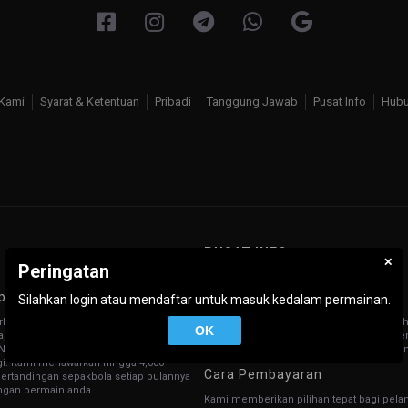
 Kami
Syarat & Ketentuan
Pribadi
Tanggung Jawab
Pusat Info
Hubu
PUSAT INFO
Peringatan
ports & Taruhan Live
Pusat Bantuan
Silahkan login atau mendaftar untuk masuk kedalam permainan.
kan semua olahraga utama seperti Liga
Lihat halaman FAQ kami untuk aturan taru
ga, Serie A, Liga Champion, Ligue 1, Liga
bantuan game. Ini berisi bantuan pada 
NBA, NCAA, Basketball, Tenis, Formula 1
akun, deposit, penarikan dan bantuan tekn
gi. Kami menawarkan hingga 4,000
Cara Pembayaran
pertandingan sepakbola setiap bulannya
ngan bermain anda.
Kami memberikan pilihan tepat bagi pela