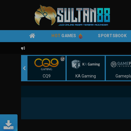
HOT
GAMES
SPORTSBOOK
Live22
CQ9
KA Gaming
Gamepl